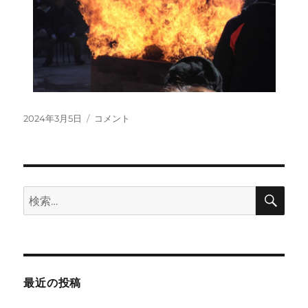
投
令
2024年3月5日
コメント
稿
和
日:
6
年
3
月
検
検
索
宇
索:
宙
神
あ
り
が
最近の投稿
と
う