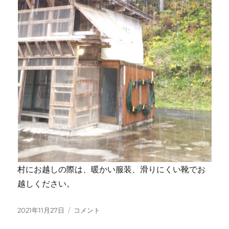
村にお越しの際は、暖かい服装、滑りにくい靴でお
越しください。
投
初
2021年11月27日
コメント
稿
雪！