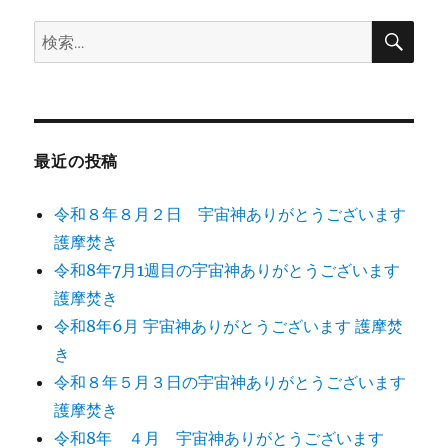
宇
宙
検
検
索
神
索:
あ
り
が
と
う
最近の投稿
ご
ざ
令和８年８月２日 宇宙神ありがとうございます
い
ま
護摩焚き
す
令和8年7月1週目の宇宙神ありがとうございます
護
護摩焚き
摩
焚
令和8年6月 宇宙神ありがとうございます 護摩焚
き
き
に
令和８年５月３日の宇宙神ありがとうございます
護摩焚き
令和8年 ４月 宇宙神ありがとうございます