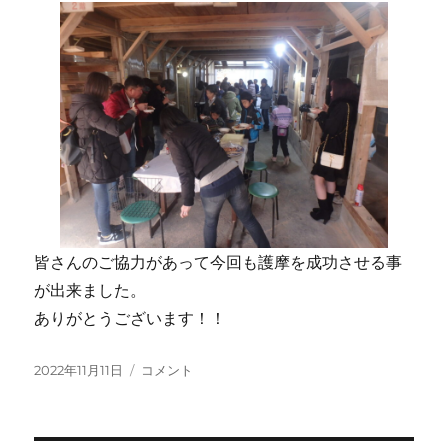
皆さんのご協力があって今回も護摩を成功させる事
が出来ました。
ありがとうございます！！
投
2022
2022年11月11日
コメント
稿
年
日:
11
月